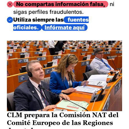
Imagen
No compartas información falsa,
ni
sigas perfiles fraudulentos.
Imagen
Utiliza siempre las
fuentes
oficiales.
Infórmate aquí
CLM prepara la Comisión NAT del
Comité Europeo de las Regiones