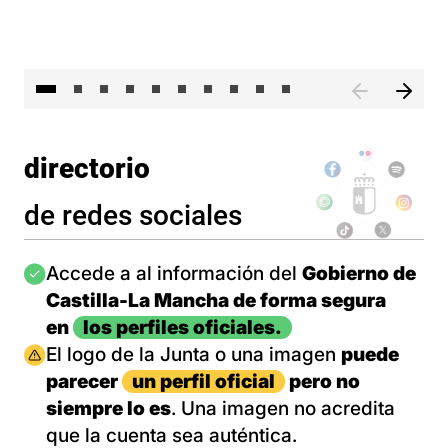
II 
directorio
de redes sociales
Imagen
Accede a al información del
Gobierno de
Castilla-La Mancha de forma segura
en
los perfiles oficiales.
Imagen
El logo de la Junta o una imagen
puede
parecer
un perfil oficial
pero no
siempre lo es
. Una imagen no acredita
que la cuenta sea auténtica.