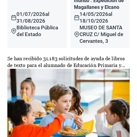
mundo". Expedición de
Magallanes y Elcano
01/07/2026
al
14/05/2026
al
31/08/2026
18/10/2026
Biblioteca Pública
MUSEO DE SANTA
del Estado
CRUZ C/ Miguel de
Cervantes, 3
Se han recibido 31.183 solicitudes de ayuda de libros
de texto para el alumnado de Educación Primaria y...