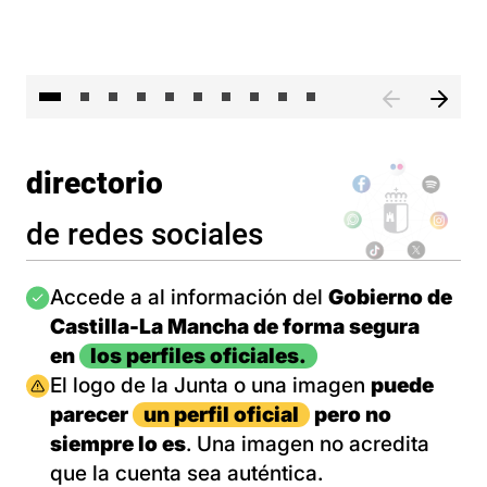
II 
directorio
de redes sociales
Imagen
Accede a al información del
Gobierno de
Castilla-La Mancha de forma segura
en
los perfiles oficiales.
Imagen
El logo de la Junta o una imagen
puede
parecer
un perfil oficial
pero no
siempre lo es
. Una imagen no acredita
que la cuenta sea auténtica.