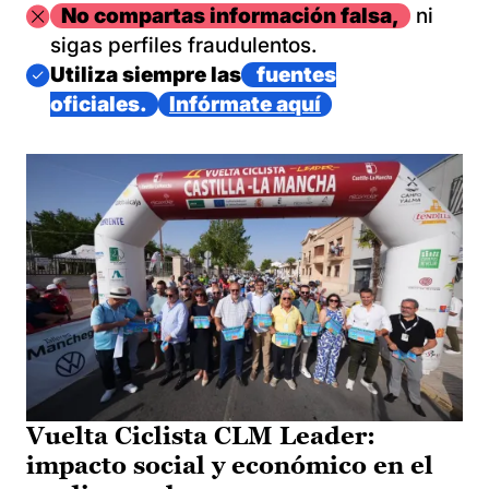
Imagen
No compartas información falsa,
ni
sigas perfiles fraudulentos.
Imagen
Utiliza siempre las
fuentes
oficiales.
Infórmate aquí
Vuelta Ciclista CLM Leader:
impacto social y económico en el