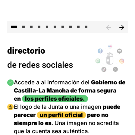
II 
directorio
de redes sociales
Imagen
Accede a al información del
Gobierno de
Castilla-La Mancha de forma segura
en
los perfiles oficiales.
Imagen
El logo de la Junta o una imagen
puede
parecer
un perfil oficial
pero no
siempre lo es
. Una imagen no acredita
que la cuenta sea auténtica.