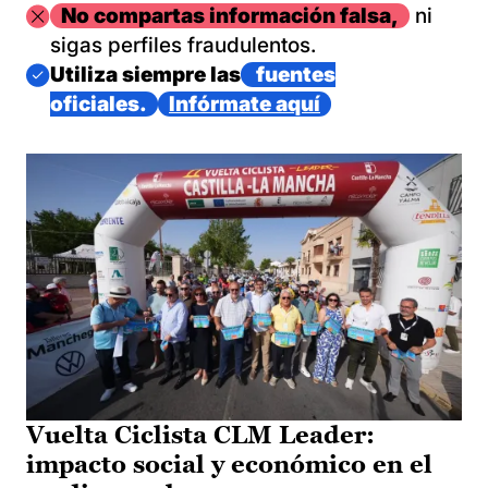
Imagen
No compartas información falsa,
ni
sigas perfiles fraudulentos.
Imagen
Utiliza siempre las
fuentes
oficiales.
Infórmate aquí
Vuelta Ciclista CLM Leader:
impacto social y económico en el