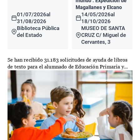
mundo". Expedición de
Magallanes y Elcano
01/07/2026
al
14/05/2026
al
31/08/2026
18/10/2026
Biblioteca Pública
MUSEO DE SANTA
del Estado
CRUZ C/ Miguel de
Cervantes, 3
Se han recibido 31.183 solicitudes de ayuda de libros
de texto para el alumnado de Educación Primaria y...