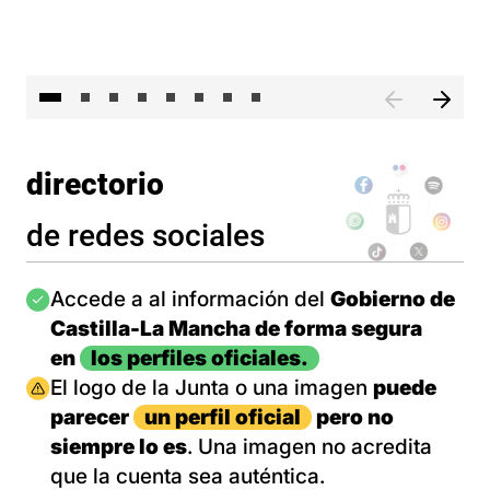
El 
directorio
de redes sociales
Imagen
Accede a al información del
Gobierno de
Castilla-La Mancha de forma segura
en
los perfiles oficiales.
Imagen
El logo de la Junta o una imagen
puede
parecer
un perfil oficial
pero no
siempre lo es
. Una imagen no acredita
que la cuenta sea auténtica.