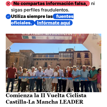
Imagen
No compartas información falsa,
ni
sigas perfiles fraudulentos.
Imagen
Utiliza siempre las
fuentes
oficiales.
Infórmate aquí
Comienza la II Vuelta Ciclista
Castilla-La Mancha LEADER