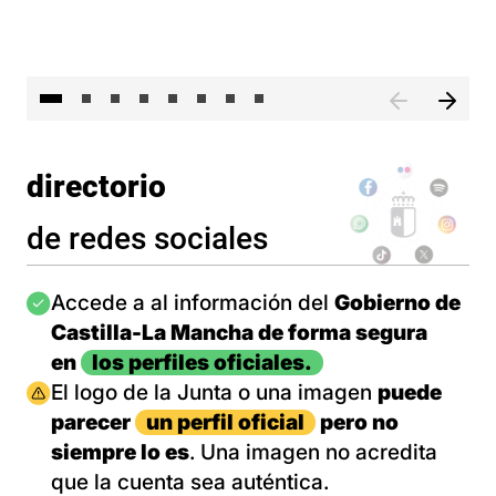
El 
directorio
de redes sociales
Imagen
Accede a al información del
Gobierno de
Castilla-La Mancha de forma segura
en
los perfiles oficiales.
Imagen
El logo de la Junta o una imagen
puede
parecer
un perfil oficial
pero no
siempre lo es
. Una imagen no acredita
que la cuenta sea auténtica.