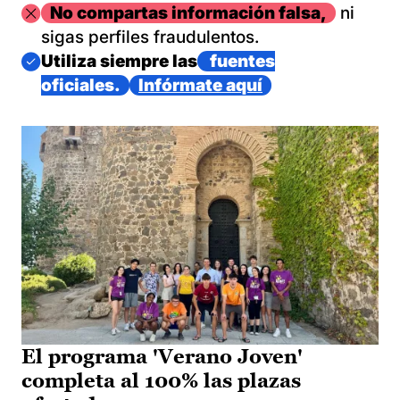
Imagen
No compartas información falsa,
ni
sigas perfiles fraudulentos.
Imagen
Utiliza siempre las
fuentes
oficiales.
Infórmate aquí
El programa 'Verano Joven'
completa al 100% las plazas