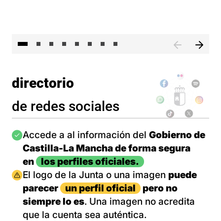
El 
directorio
de redes sociales
Imagen
Accede a al información del
Gobierno de
Castilla-La Mancha de forma segura
en
los perfiles oficiales.
Imagen
El logo de la Junta o una imagen
puede
parecer
un perfil oficial
pero no
siempre lo es
. Una imagen no acredita
que la cuenta sea auténtica.