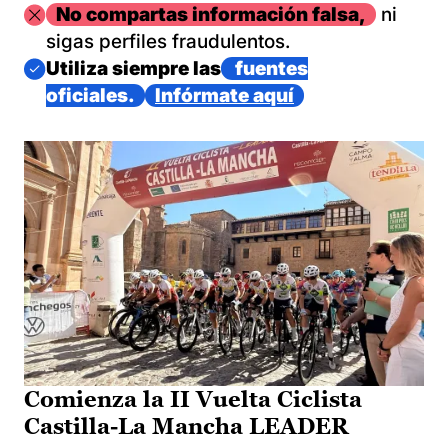
Imagen
No compartas información falsa,
ni
sigas perfiles fraudulentos.
Imagen
Utiliza siempre las
fuentes
oficiales.
Infórmate aquí
Comienza la II Vuelta Ciclista
Castilla-La Mancha LEADER