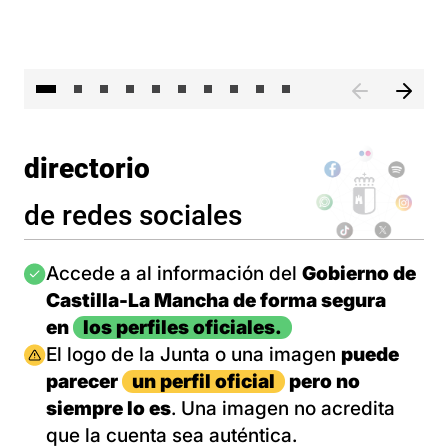
II 
directorio
de redes sociales
Imagen
Accede a al información del
Gobierno de
Castilla-La Mancha de forma segura
en
los perfiles oficiales.
Imagen
El logo de la Junta o una imagen
puede
parecer
un perfil oficial
pero no
siempre lo es
. Una imagen no acredita
que la cuenta sea auténtica.