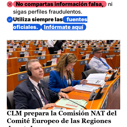
Imagen
No compartas información falsa,
ni
sigas perfiles fraudulentos.
Imagen
Utiliza siempre las
fuentes
oficiales.
Infórmate aquí
CLM prepara la Comisión NAT del
Comité Europeo de las Regiones