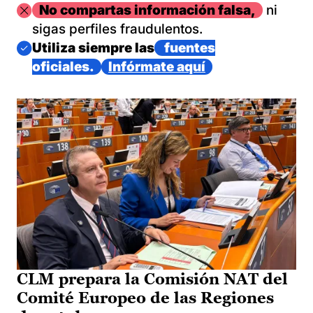
Imagen
No compartas información falsa,
ni
sigas perfiles fraudulentos.
Imagen
Utiliza siempre las
fuentes
oficiales.
Infórmate aquí
CLM prepara la Comisión NAT del
Comité Europeo de las Regiones