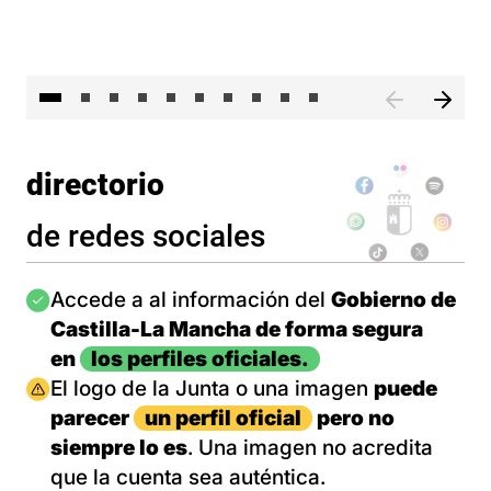
II 
directorio
de redes sociales
Imagen
Accede a al información del
Gobierno de
Castilla-La Mancha de forma segura
en
los perfiles oficiales.
Imagen
El logo de la Junta o una imagen
puede
parecer
un perfil oficial
pero no
siempre lo es
. Una imagen no acredita
que la cuenta sea auténtica.