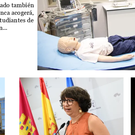
iado también
enca acogerá,
studiantes de
...