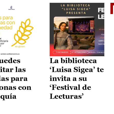
II Vu
uedes
La biblioteca
itar las
‘Luisa Sigea’ te
as para
invita a su
onas con
‘Festival de
aquía
Lecturas’