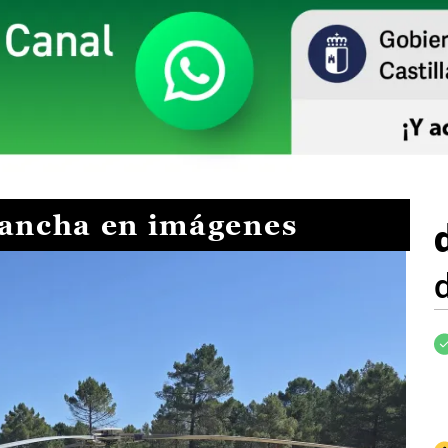
Mancha en imágenes
I