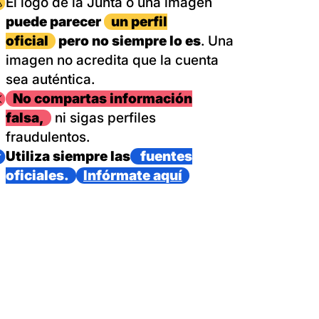
magen
El logo de la Junta o una imagen
puede parecer
un perfil
oficial
pero no siempre lo es
. Una
imagen no acredita que la cuenta
sea auténtica.
magen
No compartas información
falsa,
ni sigas perfiles
fraudulentos.
magen
Utiliza siempre las
fuentes
oficiales.
Infórmate aquí
as con un dispositivo internacional de bomberos forestales,