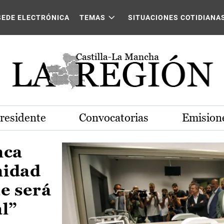
Castilla-La Mancha
SEDE ELECTRÓNICA
TEMAS
SITUACIONES COTIDIANA
Presidente
Convocatorias
Emisione
nca
nidad
e será
al”