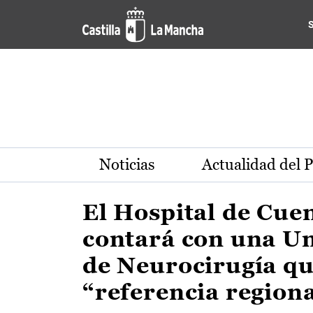
Actualidad de la región de 
Pasar al contenido principal
Noticias
Actualidad del 
El Hospital de Cue
contará con una U
de Neurocirugía qu
“referencia region