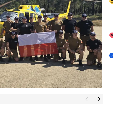
I
I
I
rcambiar por tercer año consecutivo formación y experienci