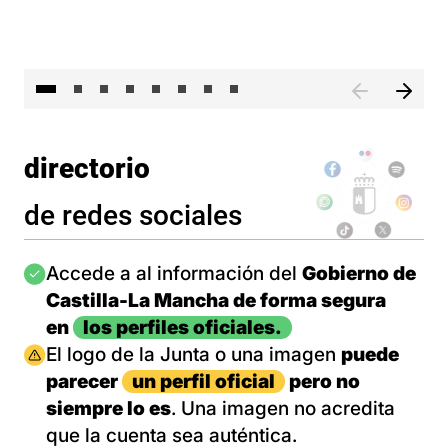
El 
directorio
de redes sociales
Imagen
Accede a al información del
Gobierno de
Castilla-La Mancha de forma segura
en
los perfiles oficiales.
Imagen
El logo de la Junta o una imagen
puede
parecer
un perfil oficial
pero no
siempre lo es
. Una imagen no acredita
que la cuenta sea auténtica.