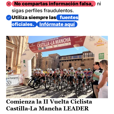
Imagen
No compartas información falsa,
ni
sigas perfiles fraudulentos.
Imagen
Utiliza siempre las
fuentes
oficiales.
Infórmate aquí
Comienza la II Vuelta Ciclista
Castilla-La Mancha LEADER