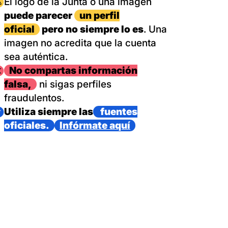
magen
El logo de la Junta o una imagen
puede parecer
un perfil
oficial
pero no siempre lo es
. Una
imagen no acredita que la cuenta
sea auténtica.
magen
No compartas información
falsa,
ni sigas perfiles
fraudulentos.
magen
Utiliza siempre las
fuentes
oficiales.
Infórmate aquí