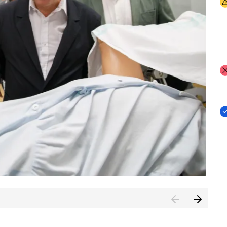
I
I
I
n de Cuenca (CESICU)