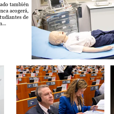
iado también
enca acogerá,
studiantes de
...