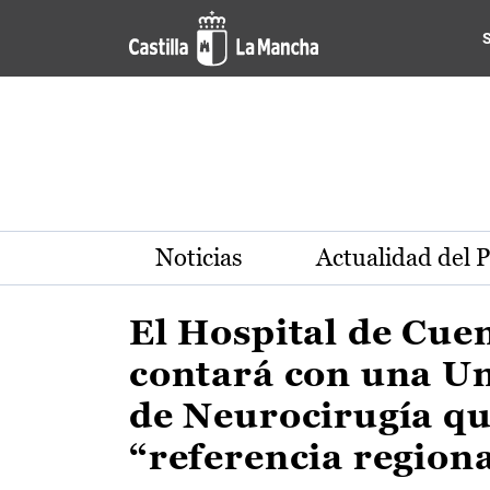
Actualidad de la región de 
Pasar al contenido principal
Noticias
Actualidad del 
El Hospital de Cue
contará con una U
de Neurocirugía qu
“referencia region