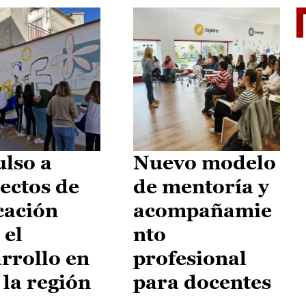
El je
lso a
Nuevo modelo
ectos de
de mentoría y
cación
acompañamie
 el
nto
rrollo en
profesional
 la región
para docentes