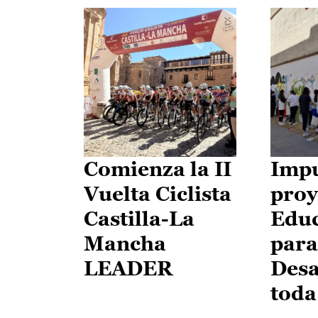
Comienza la II
Impu
Vuelta Ciclista
proy
Castilla-La
Edu
Mancha
para
LEADER
Desa
toda