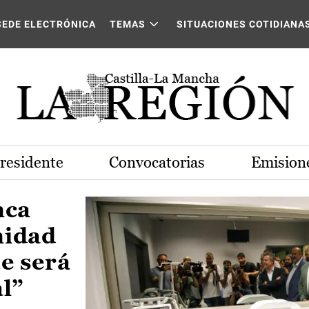
Castilla-La Mancha
SEDE ELECTRÓNICA
TEMAS
SITUACIONES COTIDIANA
Presidente
Convocatorias
Emisione
nca
nidad
e será
al”