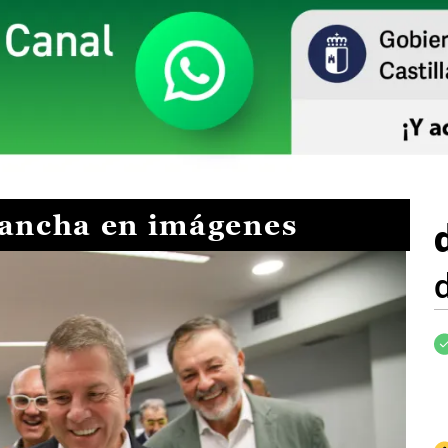
Mancha en imágenes
I