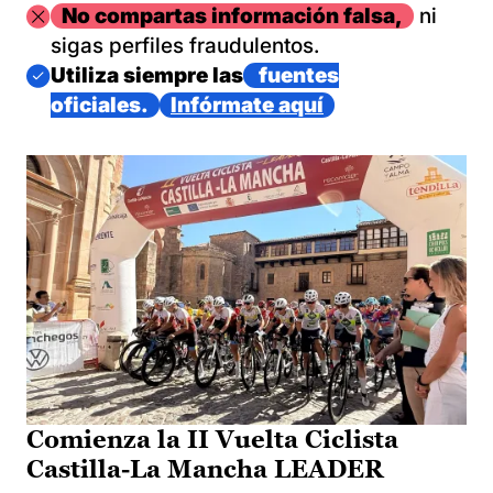
Imagen
No compartas información falsa,
ni
sigas perfiles fraudulentos.
Imagen
Utiliza siempre las
fuentes
oficiales.
Infórmate aquí
Comienza la II Vuelta Ciclista
Castilla-La Mancha LEADER