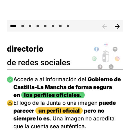
El 
directorio
de redes sociales
Imagen
Accede a al información del
Gobierno de
Castilla-La Mancha de forma segura
en
los perfiles oficiales.
Imagen
El logo de la Junta o una imagen
puede
parecer
un perfil oficial
pero no
siempre lo es
. Una imagen no acredita
que la cuenta sea auténtica.