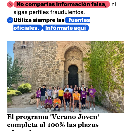
Imagen
No compartas información falsa,
ni
sigas perfiles fraudulentos.
Imagen
Utiliza siempre las
fuentes
oficiales.
Infórmate aquí
El programa 'Verano Joven'
completa al 100% las plazas