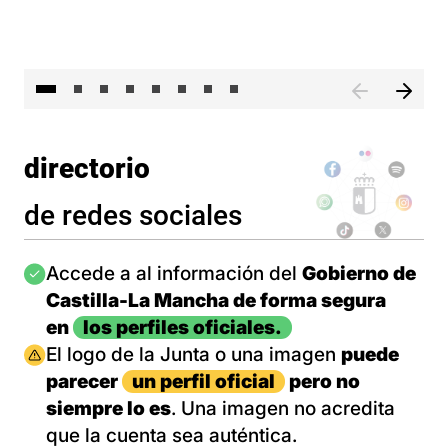
El 
directorio
de redes sociales
Imagen
Accede a al información del
Gobierno de
Castilla-La Mancha de forma segura
en
los perfiles oficiales.
Imagen
El logo de la Junta o una imagen
puede
parecer
un perfil oficial
pero no
siempre lo es
. Una imagen no acredita
que la cuenta sea auténtica.