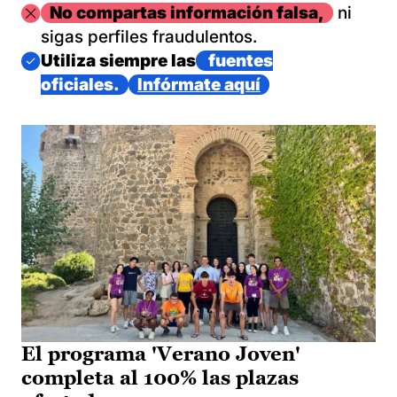
Imagen
No compartas información falsa,
ni
sigas perfiles fraudulentos.
Imagen
Utiliza siempre las
fuentes
oficiales.
Infórmate aquí
El programa 'Verano Joven'
completa al 100% las plazas