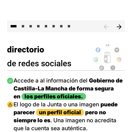
El 
directorio
de redes sociales
Imagen
Accede a al información del
Gobierno de
Castilla-La Mancha de forma segura
en
los perfiles oficiales.
Imagen
El logo de la Junta o una imagen
puede
parecer
un perfil oficial
pero no
siempre lo es
. Una imagen no acredita
que la cuenta sea auténtica.