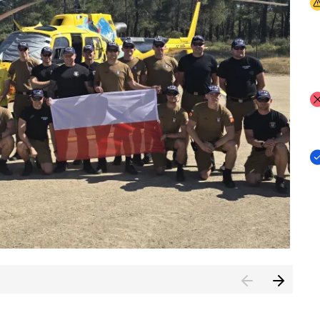
I
I
I
rcambiar por tercer año consecutivo formación y experienci