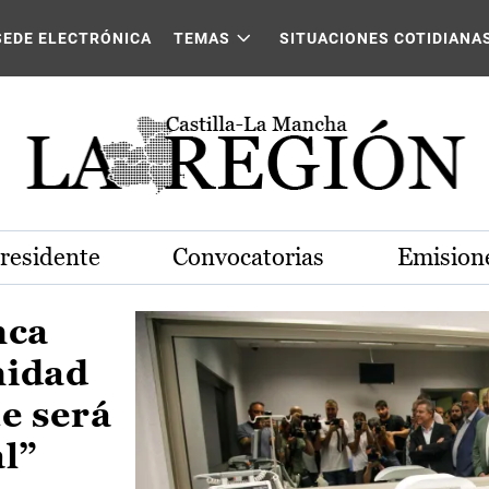
Castilla-La Mancha
SEDE ELECTRÓNICA
TEMAS
SITUACIONES COTIDIANA
Presidente
Convocatorias
Emisione
nca
nidad
e será
al”