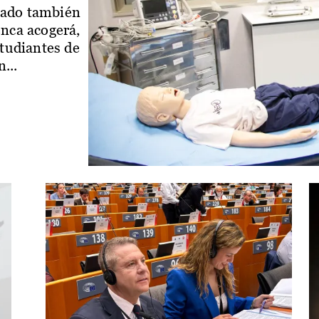
iado también
enca acogerá,
studiantes de
...