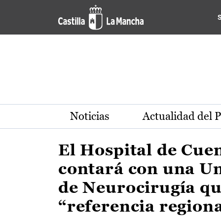
Actualidad de la región de 
Pasar al contenido principal
Noticias
Actualidad del 
El Hospital de Cue
contará con una U
de Neurocirugía qu
“referencia region