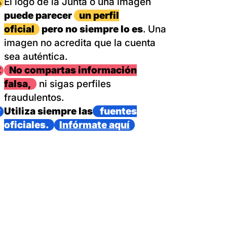
magen
El logo de la Junta o una imagen
puede parecer
un perfil
oficial
pero no siempre lo es
. Una
imagen no acredita que la cuenta
sea auténtica.
magen
No compartas información
falsa,
ni sigas perfiles
fraudulentos.
magen
Utiliza siempre las
fuentes
oficiales.
Infórmate aquí
as con un dispositivo internacional de bomberos forestales,