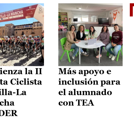
II Vu
enza la II
Más apoyo e
ta Ciclista
inclusión para
illa-La
el alumnado
cha
con TEA
DER