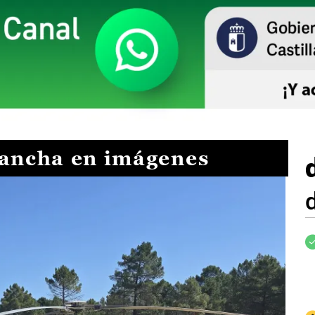
Mancha en imágenes
I