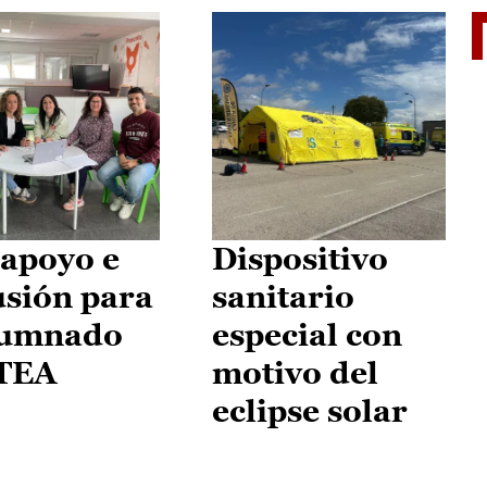
II Vu
apoyo e
Dispositivo
usión para
sanitario
lumnado
especial con
 TEA
motivo del
eclipse solar