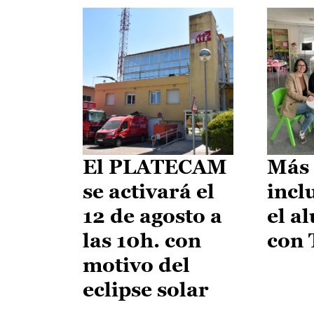
El PLATECAM
Más 
se activará el
incl
12 de agosto a
el a
las 10h. con
con
motivo del
eclipse solar