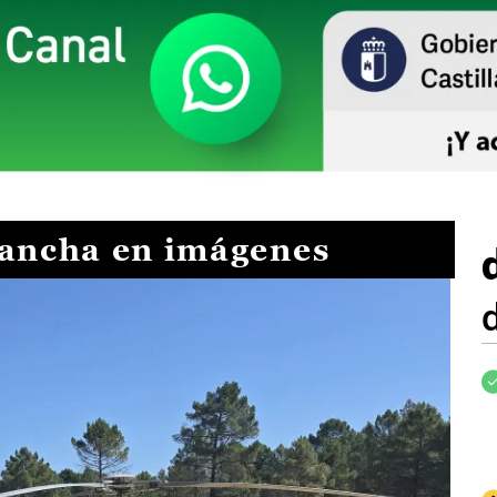
Mancha en imágenes
I