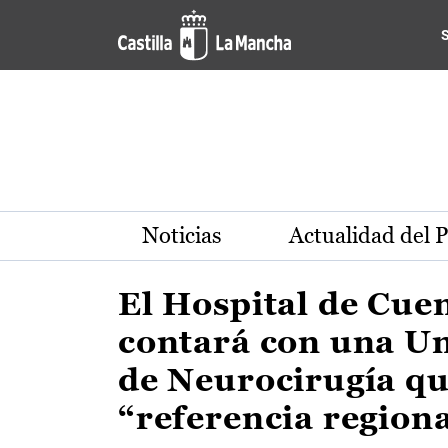
Actualidad de la región de 
Pasar al contenido principal
Noticias
Actualidad del 
El Hospital de Cue
contará con una U
de Neurocirugía qu
“referencia region