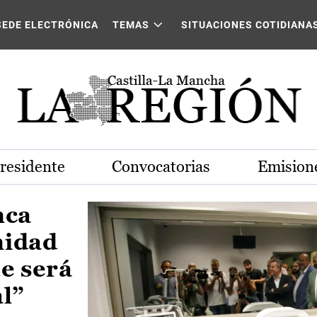
Castilla-La Mancha
SEDE ELECTRÓNICA
TEMAS
SITUACIONES COTIDIANA
Presidente
Convocatorias
Emisione
nca
nidad
e será
al”