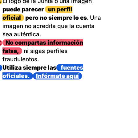
magen
El logo de la Junta o una imagen
puede parecer
un perfil
oficial
pero no siempre lo es
. Una
imagen no acredita que la cuenta
sea auténtica.
magen
No compartas información
falsa,
ni sigas perfiles
fraudulentos.
magen
Utiliza siempre las
fuentes
oficiales.
Infórmate aquí
as con un dispositivo internacional de bomberos forestales,