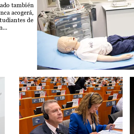
iado también
enca acogerá,
studiantes de
...