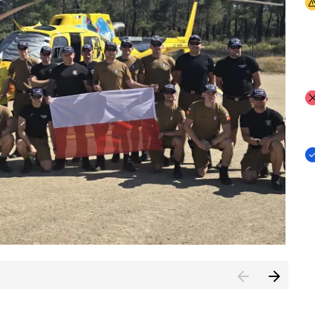
I
I
I
rcambiar por tercer año consecutivo formación y experienci