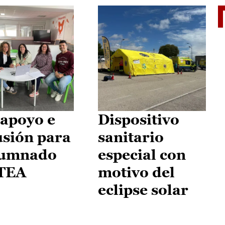
II Vu
apoyo e
Dispositivo
usión para
sanitario
lumnado
especial con
 TEA
motivo del
eclipse solar