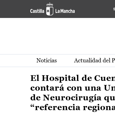
Actualidad de la región de 
Pasar al contenido principal
Noticias
Actualidad del 
El Hospital de Cue
contará con una U
de Neurocirugía qu
“referencia region