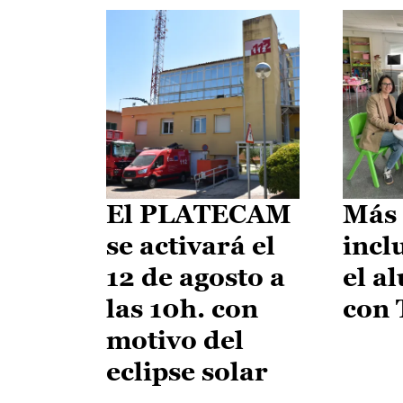
El PLATECAM
Más 
se activará el
incl
12 de agosto a
el a
las 10h. con
con
motivo del
eclipse solar