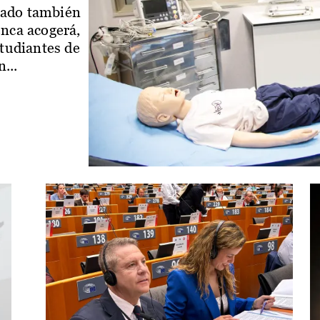
iado también
enca acogerá,
studiantes de
...