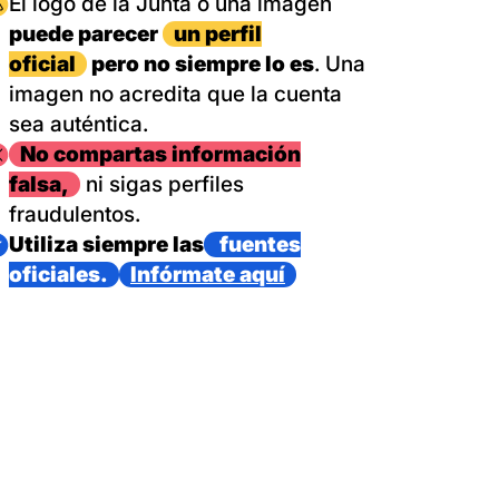
magen
El logo de la Junta o una imagen
puede parecer
un perfil
oficial
pero no siempre lo es
. Una
imagen no acredita que la cuenta
sea auténtica.
magen
No compartas información
falsa,
ni sigas perfiles
fraudulentos.
magen
Utiliza siempre las
fuentes
oficiales.
Infórmate aquí
as con un dispositivo internacional de bomberos forestales,