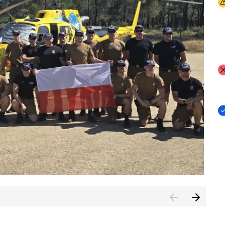
I
I
I
rcambiar por tercer año consecutivo formación y experienci