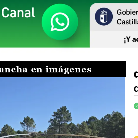
Mancha en imágenes
I