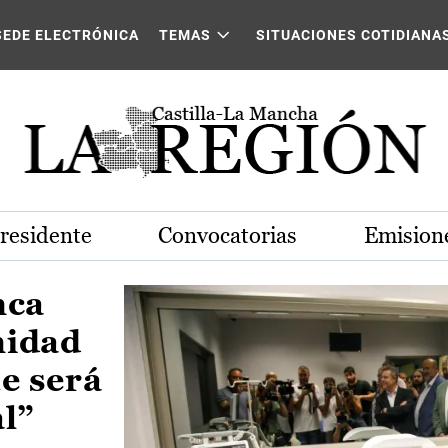
Castilla-La Mancha
SEDE ELECTRÓNICA
TEMAS
SITUACIONES COTIDIANA
Presidente
Convocatorias
Emisione
nca
nidad
e será
al”