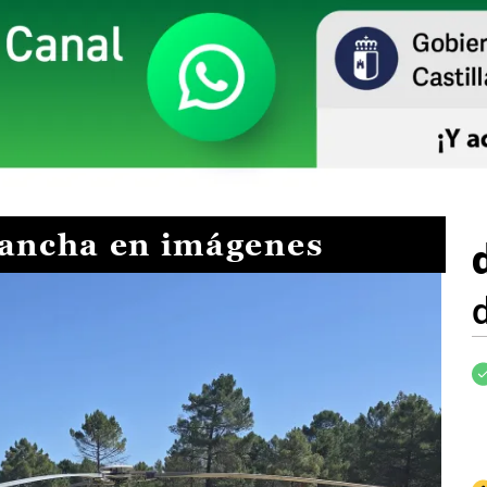
Mancha en imágenes
I