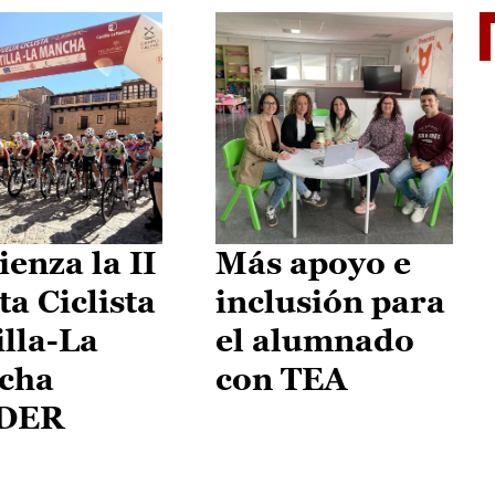
II Vu
enza la II
Más apoyo e
ta Ciclista
inclusión para
illa-La
el alumnado
cha
con TEA
DER