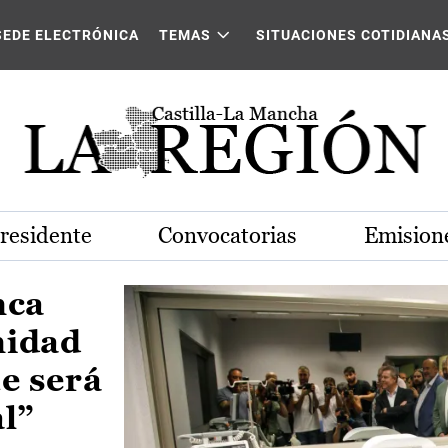
Castilla-La Mancha
SEDE ELECTRÓNICA
TEMAS
SITUACIONES COTIDIANA
Presidente
Convocatorias
Emisione
nca
nidad
e será
al”