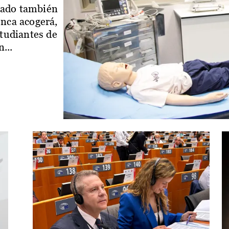
iado también
enca acogerá,
studiantes de
...