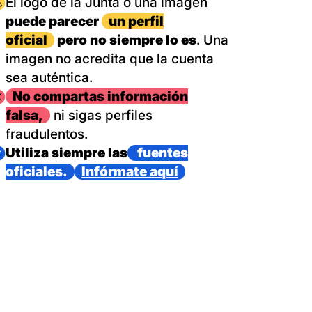
magen
El logo de la Junta o una imagen
puede parecer
un perfil
oficial
pero no siempre lo es
. Una
imagen no acredita que la cuenta
sea auténtica.
magen
No compartas información
falsa,
ni sigas perfiles
fraudulentos.
magen
Utiliza siempre las
fuentes
oficiales.
Infórmate aquí
as con un dispositivo internacional de bomberos forestales,