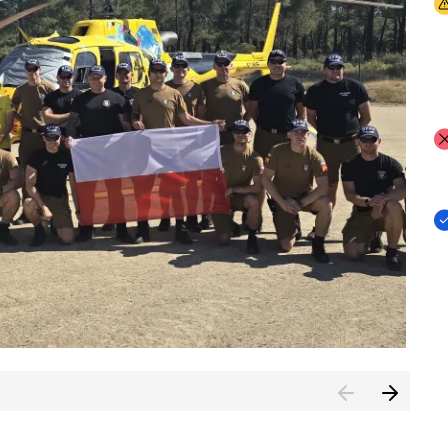
I
I
I
rcambiar por tercer año consecutivo formación y experienci