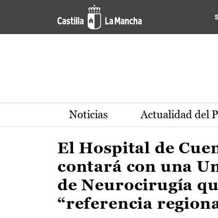
Actualidad de la región de 
Pasar al contenido principal
Noticias
Actualidad del 
El Hospital de Cue
contará con una U
de Neurocirugía qu
“referencia region