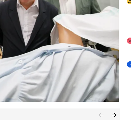
I
I
I
n de Cuenca (CESICU)