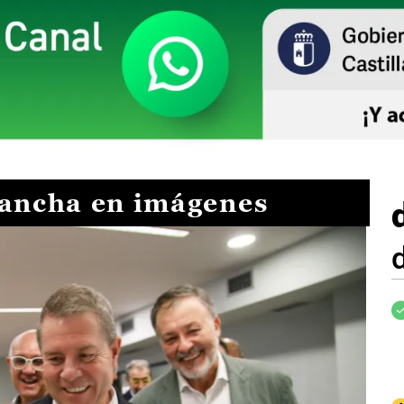
Mancha en imágenes
I