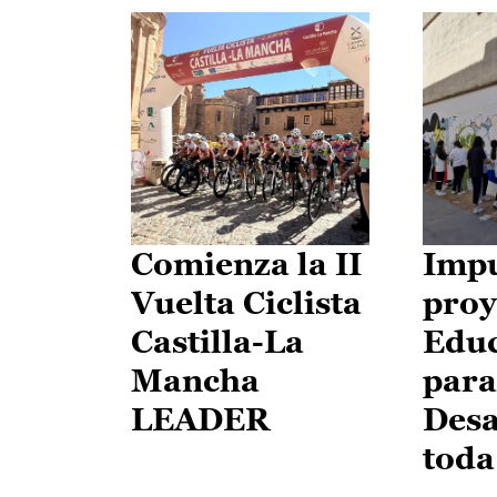
Comienza la II
Impu
Vuelta Ciclista
proy
Castilla-La
Edu
Mancha
para
LEADER
Desa
toda