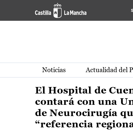
Actualidad de la región de 
Pasar al contenido principal
Noticias
Actualidad del 
El Hospital de Cue
contará con una U
de Neurocirugía qu
“referencia region