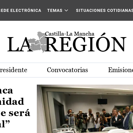
Castilla-La Mancha
SEDE ELECTRÓNICA
TEMAS
SITUACIONES COTIDIANA
Presidente
Convocatorias
Emisione
nca
nidad
e será
al”