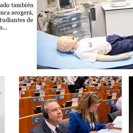
iado también
enca acogerá,
studiantes de
...