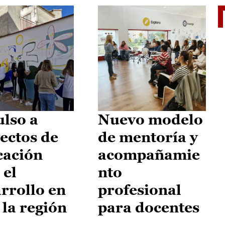
El je
lso a
Nuevo modelo
ectos de
de mentoría y
cación
acompañamie
 el
nto
rrollo en
profesional
 la región
para docentes