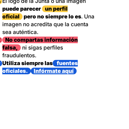
magen
El logo de la Junta o una imagen
puede parecer
un perfil
oficial
pero no siempre lo es
. Una
imagen no acredita que la cuenta
sea auténtica.
magen
No compartas información
falsa,
ni sigas perfiles
fraudulentos.
magen
Utiliza siempre las
fuentes
oficiales.
Infórmate aquí