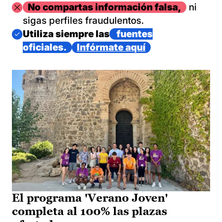
Imagen
No compartas información falsa,
ni
sigas perfiles fraudulentos.
Imagen
Utiliza siempre las
fuentes
oficiales.
Infórmate aquí
El programa 'Verano Joven'
completa al 100% las plazas