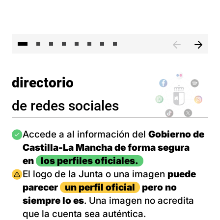
El 
directorio
de redes sociales
Imagen
Accede a al información del
Gobierno de
Castilla-La Mancha de forma segura
en
los perfiles oficiales.
Imagen
El logo de la Junta o una imagen
puede
parecer
un perfil oficial
pero no
siempre lo es
. Una imagen no acredita
que la cuenta sea auténtica.