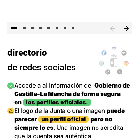
El 
directorio
de redes sociales
Imagen
Accede a al información del
Gobierno de
Castilla-La Mancha de forma segura
en
los perfiles oficiales.
Imagen
El logo de la Junta o una imagen
puede
parecer
un perfil oficial
pero no
siempre lo es
. Una imagen no acredita
que la cuenta sea auténtica.