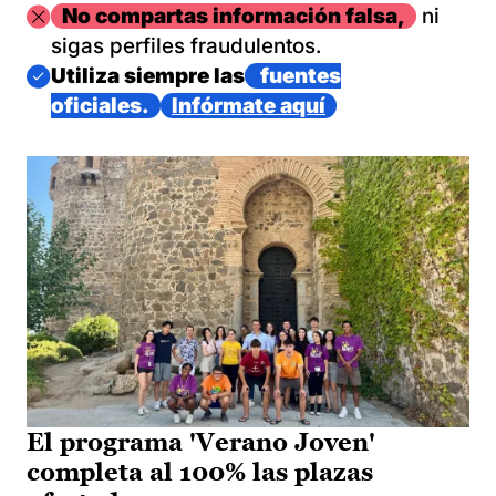
Imagen
No compartas información falsa,
ni
sigas perfiles fraudulentos.
Imagen
Utiliza siempre las
fuentes
oficiales.
Infórmate aquí
El programa 'Verano Joven'
completa al 100% las plazas