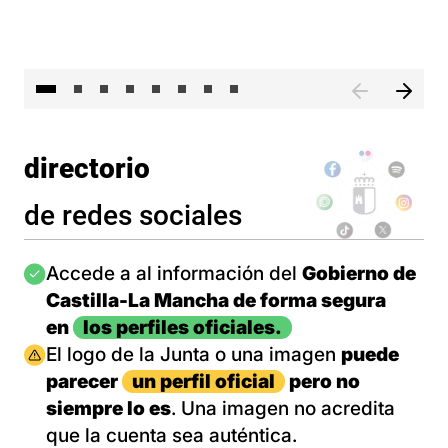
El 
directorio
de redes sociales
Imagen
Accede a al información del
Gobierno de
Castilla-La Mancha de forma segura
en
los perfiles oficiales.
Imagen
El logo de la Junta o una imagen
puede
parecer
un perfil oficial
pero no
siempre lo es
. Una imagen no acredita
que la cuenta sea auténtica.