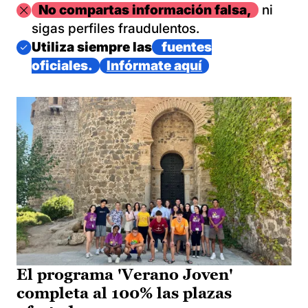
Imagen
No compartas información falsa,
ni
sigas perfiles fraudulentos.
Imagen
Utiliza siempre las
fuentes
oficiales.
Infórmate aquí
El programa 'Verano Joven'
completa al 100% las plazas