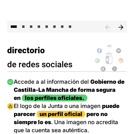
El 
directorio
de redes sociales
Imagen
Accede a al información del
Gobierno de
Castilla-La Mancha de forma segura
en
los perfiles oficiales.
Imagen
El logo de la Junta o una imagen
puede
parecer
un perfil oficial
pero no
siempre lo es
. Una imagen no acredita
que la cuenta sea auténtica.