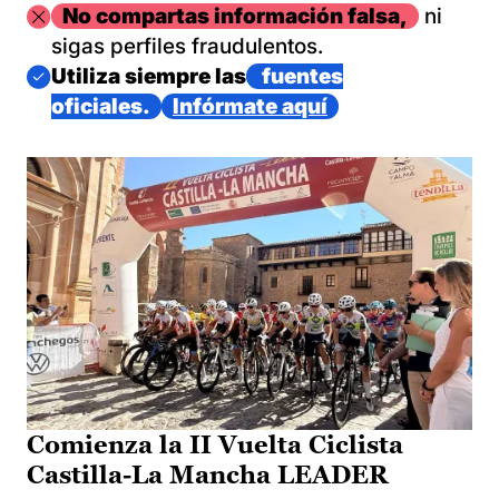
Imagen
No compartas información falsa,
ni
sigas perfiles fraudulentos.
Imagen
Utiliza siempre las
fuentes
oficiales.
Infórmate aquí
Comienza la II Vuelta Ciclista
Castilla-La Mancha LEADER