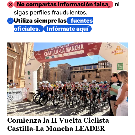
Imagen
No compartas información falsa,
ni
sigas perfiles fraudulentos.
Imagen
Utiliza siempre las
fuentes
oficiales.
Infórmate aquí
Comienza la II Vuelta Ciclista
Castilla-La Mancha LEADER