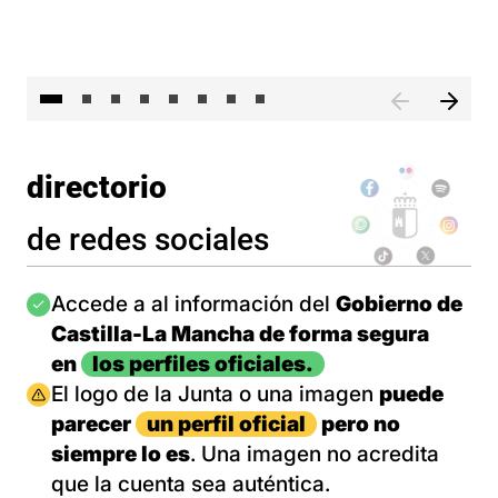
El 
directorio
de redes sociales
Imagen
Accede a al información del
Gobierno de
Castilla-La Mancha de forma segura
en
los perfiles oficiales.
Imagen
El logo de la Junta o una imagen
puede
parecer
un perfil oficial
pero no
siempre lo es
. Una imagen no acredita
que la cuenta sea auténtica.