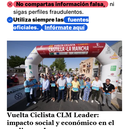
Imagen
No compartas información falsa,
ni
sigas perfiles fraudulentos.
Imagen
Utiliza siempre las
fuentes
oficiales.
Infórmate aquí
Vuelta Ciclista CLM Leader:
impacto social y económico en el