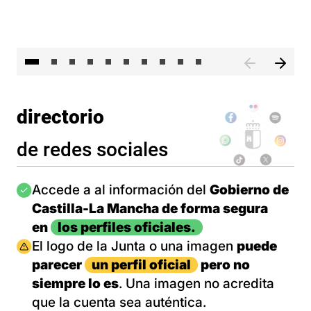
II 
directorio
de redes sociales
Imagen
Accede a al información del
Gobierno de
Castilla-La Mancha de forma segura
en
los perfiles oficiales.
Imagen
El logo de la Junta o una imagen
puede
parecer
un perfil oficial
pero no
siempre lo es
. Una imagen no acredita
que la cuenta sea auténtica.