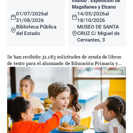
mundo". Expedición de
Magallanes y Elcano
01/07/2026
al
14/05/2026
al
31/08/2026
18/10/2026
Biblioteca Pública
MUSEO DE SANTA
del Estado
CRUZ C/ Miguel de
Cervantes, 3
Se han recibido 31.183 solicitudes de ayuda de libros
de texto para el alumnado de Educación Primaria y...