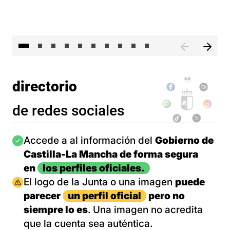
II 
directorio
de redes sociales
Imagen
Accede a al información del
Gobierno de
Castilla-La Mancha de forma segura
en
los perfiles oficiales.
Imagen
El logo de la Junta o una imagen
puede
parecer
un perfil oficial
pero no
siempre lo es
. Una imagen no acredita
que la cuenta sea auténtica.