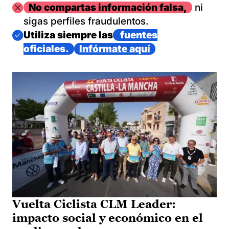
Imagen
No compartas información falsa,
ni
sigas perfiles fraudulentos.
Imagen
Utiliza siempre las
fuentes
oficiales.
Infórmate aquí
Vuelta Ciclista CLM Leader:
impacto social y económico en el