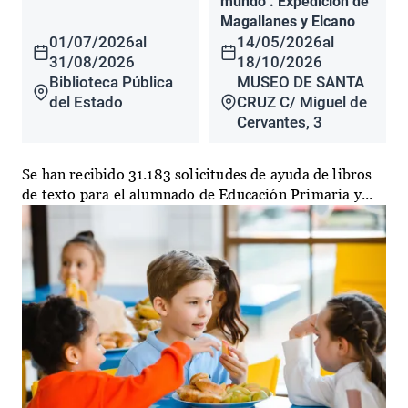
mundo". Expedición de
Magallanes y Elcano
01/07/2026
al
14/05/2026
al
31/08/2026
18/10/2026
Biblioteca Pública
MUSEO DE SANTA
del Estado
CRUZ C/ Miguel de
Cervantes, 3
Se han recibido 31.183 solicitudes de ayuda de libros
de texto para el alumnado de Educación Primaria y...