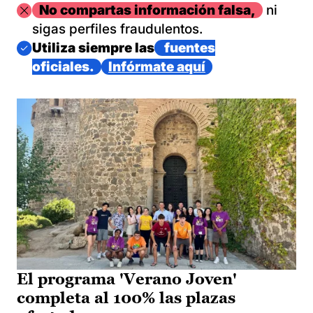
Imagen
No compartas información falsa,
ni
sigas perfiles fraudulentos.
Imagen
Utiliza siempre las
fuentes
oficiales.
Infórmate aquí
El programa 'Verano Joven'
completa al 100% las plazas