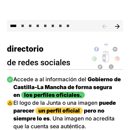
El 
directorio
de redes sociales
Imagen
Accede a al información del
Gobierno de
Castilla-La Mancha de forma segura
en
los perfiles oficiales.
Imagen
El logo de la Junta o una imagen
puede
parecer
un perfil oficial
pero no
siempre lo es
. Una imagen no acredita
que la cuenta sea auténtica.