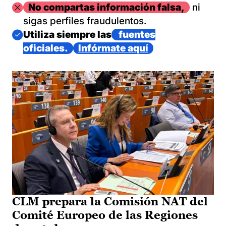
Imagen
No compartas información falsa,
ni
sigas perfiles fraudulentos.
Imagen
Utiliza siempre las
fuentes
oficiales.
Infórmate aquí
CLM prepara la Comisión NAT del
Comité Europeo de las Regiones