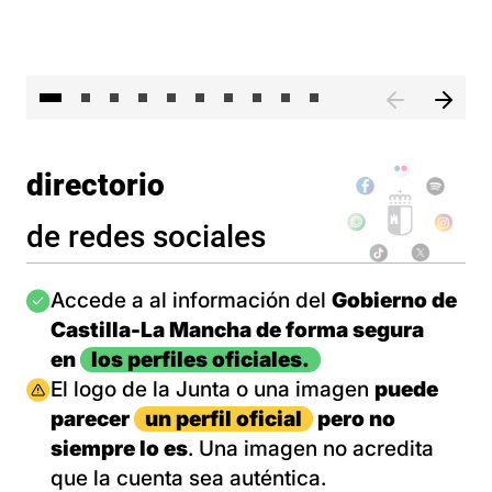
II 
directorio
de redes sociales
Imagen
Accede a al información del
Gobierno de
Castilla-La Mancha de forma segura
en
los perfiles oficiales.
Imagen
El logo de la Junta o una imagen
puede
parecer
un perfil oficial
pero no
siempre lo es
. Una imagen no acredita
que la cuenta sea auténtica.