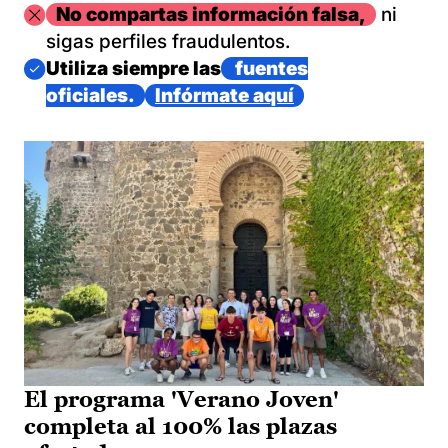
Imagen
No compartas información falsa,
ni
sigas perfiles fraudulentos.
Imagen
Utiliza siempre las
fuentes
oficiales.
Infórmate aquí
El programa 'Verano Joven'
completa al 100% las plazas