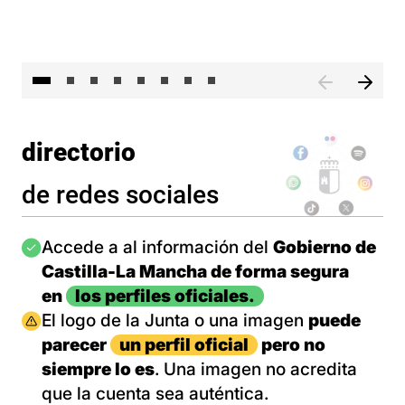
El 
directorio
de redes sociales
Imagen
Accede a al información del
Gobierno de
Castilla-La Mancha de forma segura
en
los perfiles oficiales.
Imagen
El logo de la Junta o una imagen
puede
parecer
un perfil oficial
pero no
siempre lo es
. Una imagen no acredita
que la cuenta sea auténtica.