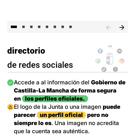
El 
directorio
de redes sociales
Imagen
Accede a al información del
Gobierno de
Castilla-La Mancha de forma segura
en
los perfiles oficiales.
Imagen
El logo de la Junta o una imagen
puede
parecer
un perfil oficial
pero no
siempre lo es
. Una imagen no acredita
que la cuenta sea auténtica.