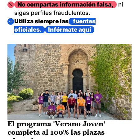
Imagen
No compartas información falsa,
ni
sigas perfiles fraudulentos.
Imagen
Utiliza siempre las
fuentes
oficiales.
Infórmate aquí
El programa 'Verano Joven'
completa al 100% las plazas