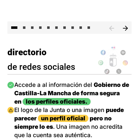
II 
directorio
de redes sociales
Imagen
Accede a al información del
Gobierno de
Castilla-La Mancha de forma segura
en
los perfiles oficiales.
Imagen
El logo de la Junta o una imagen
puede
parecer
un perfil oficial
pero no
siempre lo es
. Una imagen no acredita
que la cuenta sea auténtica.