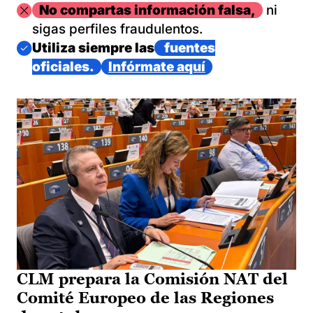
Imagen
No compartas información falsa,
ni
sigas perfiles fraudulentos.
Imagen
Utiliza siempre las
fuentes
oficiales.
Infórmate aquí
CLM prepara la Comisión NAT del
Comité Europeo de las Regiones