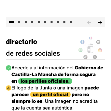
II 
directorio
de redes sociales
Imagen
Accede a al información del
Gobierno de
Castilla-La Mancha de forma segura
en
los perfiles oficiales.
Imagen
El logo de la Junta o una imagen
puede
parecer
un perfil oficial
pero no
siempre lo es
. Una imagen no acredita
que la cuenta sea auténtica.