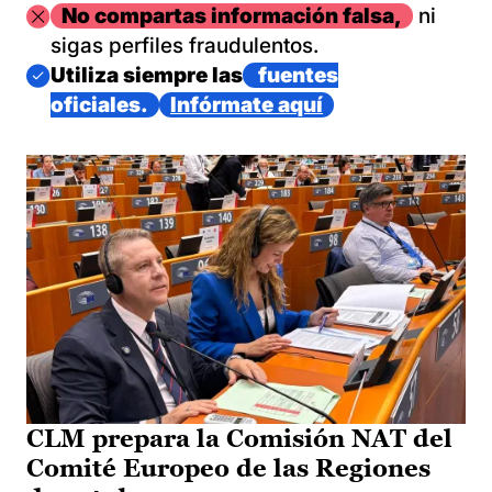
Imagen
No compartas información falsa,
ni
sigas perfiles fraudulentos.
Imagen
Utiliza siempre las
fuentes
oficiales.
Infórmate aquí
CLM prepara la Comisión NAT del
Comité Europeo de las Regiones