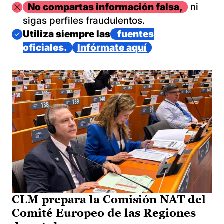
Imagen
No compartas información falsa,
ni
sigas perfiles fraudulentos.
Imagen
Utiliza siempre las
fuentes
oficiales.
Infórmate aquí
CLM prepara la Comisión NAT del
Comité Europeo de las Regiones