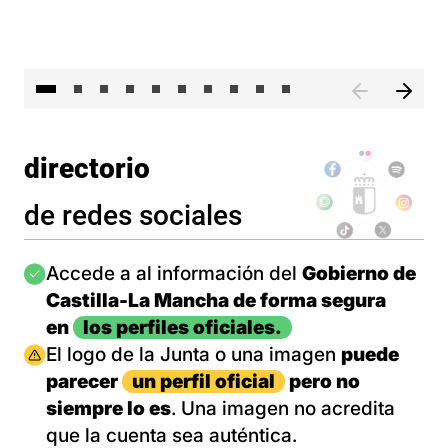
II 
directorio
de redes sociales
Imagen
Accede a al información del
Gobierno de
Castilla-La Mancha de forma segura
en
los perfiles oficiales.
Imagen
El logo de la Junta o una imagen
puede
parecer
un perfil oficial
pero no
siempre lo es
. Una imagen no acredita
que la cuenta sea auténtica.