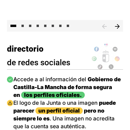
El 
directorio
de redes sociales
Imagen
Accede a al información del
Gobierno de
Castilla-La Mancha de forma segura
en
los perfiles oficiales.
Imagen
El logo de la Junta o una imagen
puede
parecer
un perfil oficial
pero no
siempre lo es
. Una imagen no acredita
que la cuenta sea auténtica.