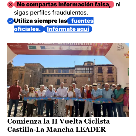
Imagen
No compartas información falsa,
ni
sigas perfiles fraudulentos.
Imagen
Utiliza siempre las
fuentes
oficiales.
Infórmate aquí
Comienza la II Vuelta Ciclista
Castilla-La Mancha LEADER