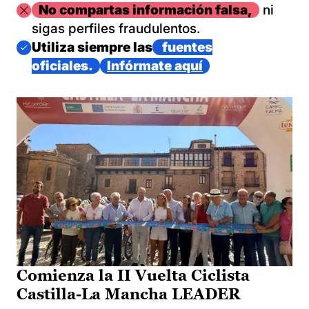
Imagen
No compartas información falsa,
ni
sigas perfiles fraudulentos.
Imagen
Utiliza siempre las
fuentes
oficiales.
Infórmate aquí
Comienza la II Vuelta Ciclista
Castilla-La Mancha LEADER