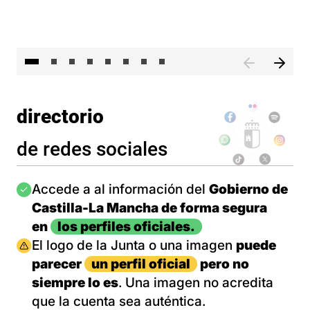
El 
directorio
de redes sociales
Imagen
Accede a al información del
Gobierno de
Castilla-La Mancha de forma segura
en
los perfiles oficiales.
Imagen
El logo de la Junta o una imagen
puede
parecer
un perfil oficial
pero no
siempre lo es
. Una imagen no acredita
que la cuenta sea auténtica.