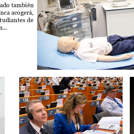
iado también
enca acogerá,
studiantes de
...