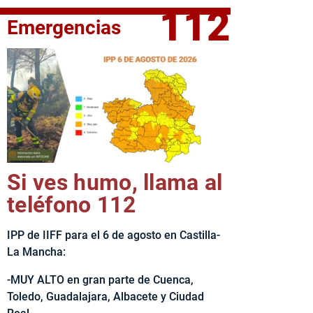
112
Emergencias
fe del Ejecutivo castellanomanchego, Emiliano García-Page, 
Si ves humo, llama al
teléfono 112
IPP de IIFF para el 6 de agosto en Castilla-
La Mancha:
-MUY ALTO en gran parte de Cuenca,
Toledo, Guadalajara, Albacete y Ciudad