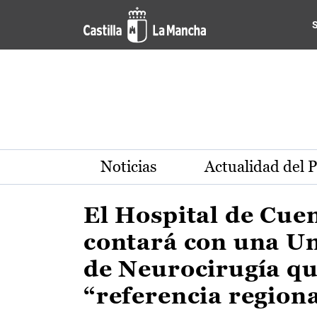
Actualidad de la región de 
Pasar al contenido principal
Noticias
Actualidad del 
El Hospital de Cue
contará con una U
de Neurocirugía qu
“referencia region