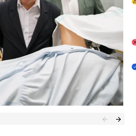
I
I
I
n de Cuenca (CESICU)