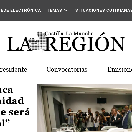
Castilla-La Mancha
SEDE ELECTRÓNICA
TEMAS
SITUACIONES COTIDIANA
Presidente
Convocatorias
Emisione
nca
nidad
e será
al”