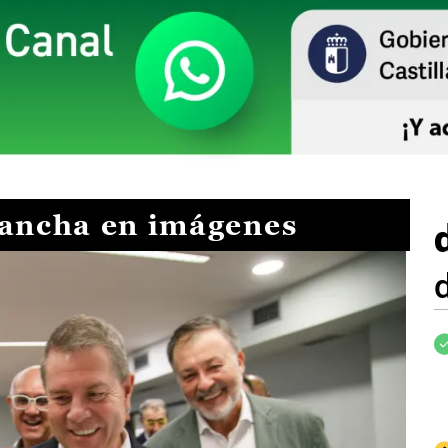
Mancha en imágenes
I