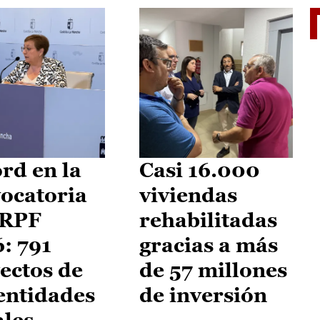
El je
rd en la
Casi 16.000
ocatoria
viviendas
IRPF
rehabilitadas
: 791
gracias a más
ectos de
de 57 millones
entidades
de inversión
ales