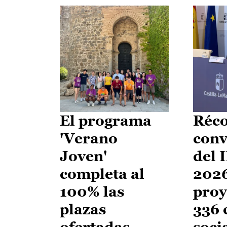
El programa
Réco
'Verano
conv
Joven'
del 
completa al
2026
100% las
proy
plazas
336 
ofertadas
soci