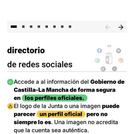
El 
directorio
de redes sociales
Imagen
Accede a al información del
Gobierno de
Castilla-La Mancha de forma segura
en
los perfiles oficiales.
Imagen
El logo de la Junta o una imagen
puede
parecer
un perfil oficial
pero no
siempre lo es
. Una imagen no acredita
que la cuenta sea auténtica.