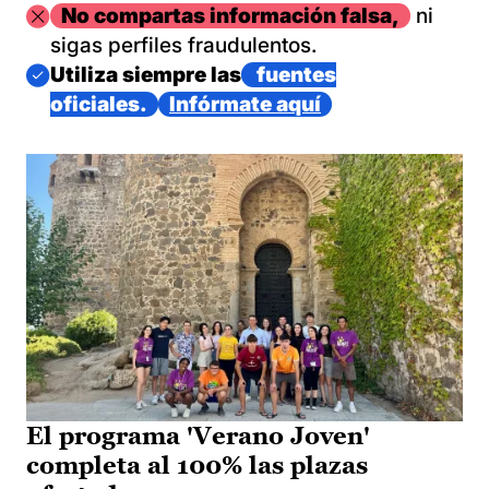
Imagen
No compartas información falsa,
ni
sigas perfiles fraudulentos.
Imagen
Utiliza siempre las
fuentes
oficiales.
Infórmate aquí
El programa 'Verano Joven'
completa al 100% las plazas