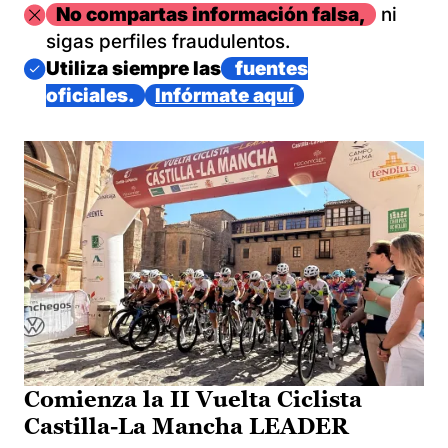
Imagen
No compartas información falsa,
ni
sigas perfiles fraudulentos.
Imagen
Utiliza siempre las
fuentes
oficiales.
Infórmate aquí
Comienza la II Vuelta Ciclista
Castilla-La Mancha LEADER