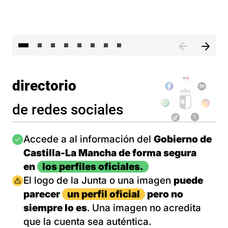
El 
directorio
de redes sociales
Imagen
Accede a al información del
Gobierno de
Castilla-La Mancha de forma segura
en
los perfiles oficiales.
Imagen
El logo de la Junta o una imagen
puede
parecer
un perfil oficial
pero no
siempre lo es
. Una imagen no acredita
que la cuenta sea auténtica.