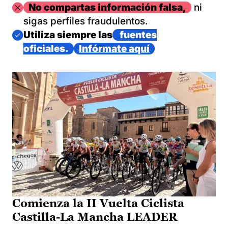
Imagen
No compartas información falsa,
ni
sigas perfiles fraudulentos.
Imagen
Utiliza siempre las
fuentes
oficiales.
Infórmate aquí
Comienza la II Vuelta Ciclista
Castilla-La Mancha LEADER