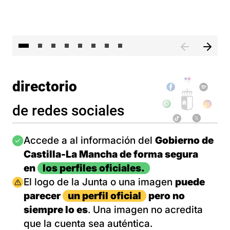
El 
directorio
de redes sociales
Imagen
Accede a al información del
Gobierno de
Castilla-La Mancha de forma segura
en
los perfiles oficiales.
Imagen
El logo de la Junta o una imagen
puede
parecer
un perfil oficial
pero no
siempre lo es
. Una imagen no acredita
que la cuenta sea auténtica.