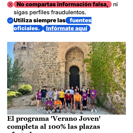
Imagen
No compartas información falsa,
ni
sigas perfiles fraudulentos.
Imagen
Utiliza siempre las
fuentes
oficiales.
Infórmate aquí
El programa 'Verano Joven'
completa al 100% las plazas