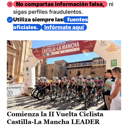
Imagen
No compartas información falsa,
ni
sigas perfiles fraudulentos.
Imagen
Utiliza siempre las
fuentes
oficiales.
Infórmate aquí
Comienza la II Vuelta Ciclista
Castilla-La Mancha LEADER