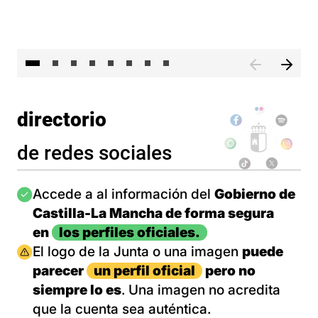
El 
directorio
de redes sociales
Imagen
Accede a al información del
Gobierno de
Castilla-La Mancha de forma segura
en
los perfiles oficiales.
Imagen
El logo de la Junta o una imagen
puede
parecer
un perfil oficial
pero no
siempre lo es
. Una imagen no acredita
que la cuenta sea auténtica.