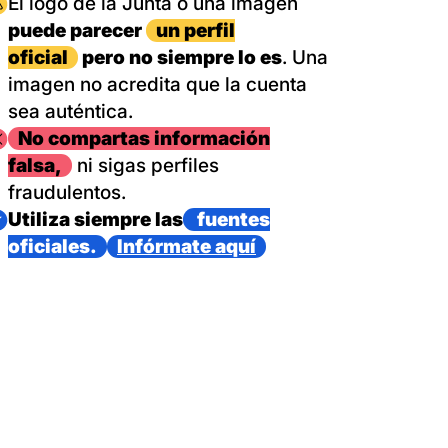
magen
El logo de la Junta o una imagen
puede parecer
un perfil
oficial
pero no siempre lo es
. Una
imagen no acredita que la cuenta
sea auténtica.
magen
No compartas información
falsa,
ni sigas perfiles
fraudulentos.
magen
Utiliza siempre las
fuentes
oficiales.
Infórmate aquí