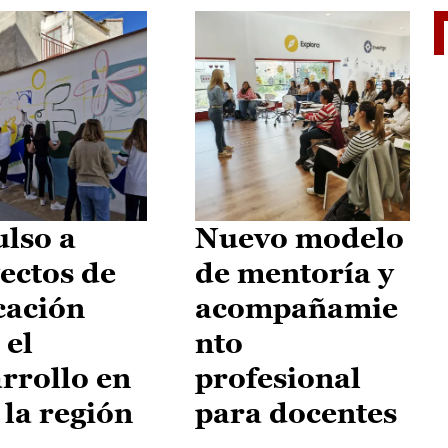
El je
lso a
Nuevo modelo
ectos de
de mentoría y
cación
acompañamie
 el
nto
rrollo en
profesional
 la región
para docentes