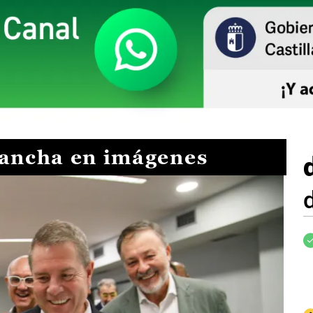
Mancha en imágenes
I