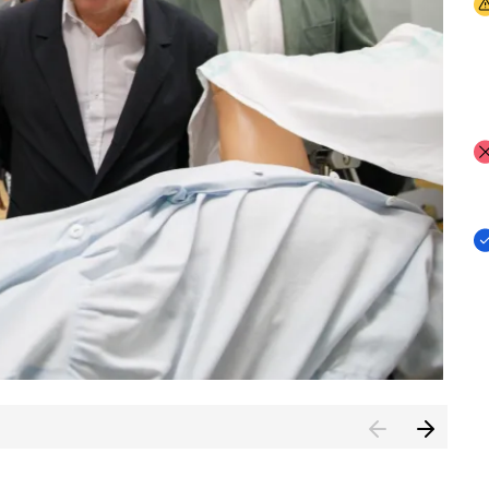
I
I
I
n de Cuenca (CESICU)