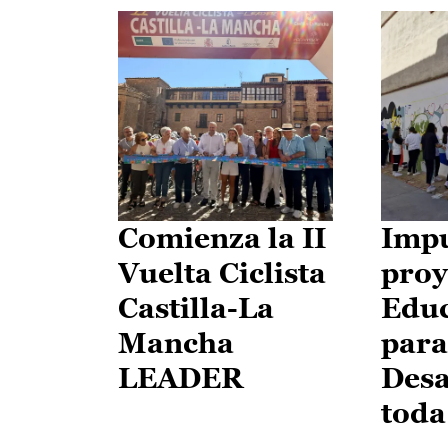
Comienza la II
Impu
Vuelta Ciclista
proy
Castilla-La
Edu
Mancha
para
LEADER
Desa
toda