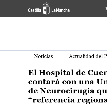
Actualidad de la región de 
Pasar al contenido principal
Noticias
Actualidad del 
El Hospital de Cue
contará con una U
de Neurocirugía qu
“referencia region