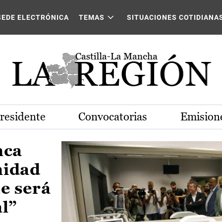
Castilla-La Mancha
SEDE ELECTRÓNICA
TEMAS
SITUACIONES COTIDIANA
Presidente
Convocatorias
Emisione
nca
nidad
e será
al”