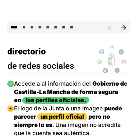
El 
directorio
de redes sociales
Imagen
Accede a al información del
Gobierno de
Castilla-La Mancha de forma segura
en
los perfiles oficiales.
Imagen
El logo de la Junta o una imagen
puede
parecer
un perfil oficial
pero no
siempre lo es
. Una imagen no acredita
que la cuenta sea auténtica.