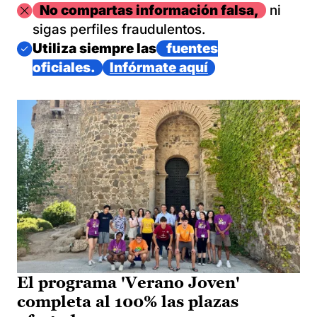
Imagen
No compartas información falsa,
ni
sigas perfiles fraudulentos.
Imagen
Utiliza siempre las
fuentes
oficiales.
Infórmate aquí
El programa 'Verano Joven'
completa al 100% las plazas