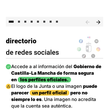
El 
directorio
de redes sociales
Imagen
Accede a al información del
Gobierno de
Castilla-La Mancha de forma segura
en
los perfiles oficiales.
Imagen
El logo de la Junta o una imagen
puede
parecer
un perfil oficial
pero no
siempre lo es
. Una imagen no acredita
que la cuenta sea auténtica.