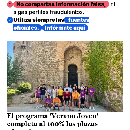
Imagen
No compartas información falsa,
ni
sigas perfiles fraudulentos.
Imagen
Utiliza siempre las
fuentes
oficiales.
Infórmate aquí
El programa 'Verano Joven'
completa al 100% las plazas