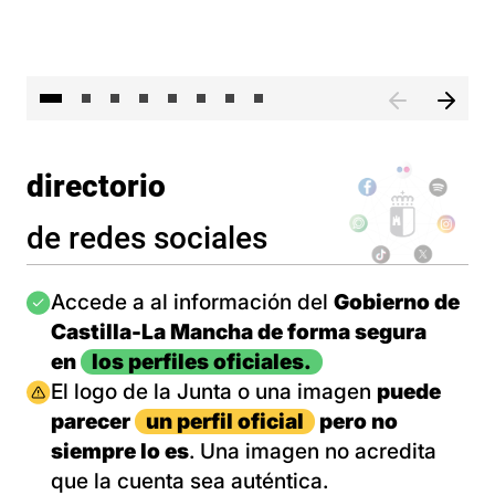
El 
directorio
de redes sociales
Imagen
Accede a al información del
Gobierno de
Castilla-La Mancha de forma segura
en
los perfiles oficiales.
Imagen
El logo de la Junta o una imagen
puede
parecer
un perfil oficial
pero no
siempre lo es
. Una imagen no acredita
que la cuenta sea auténtica.