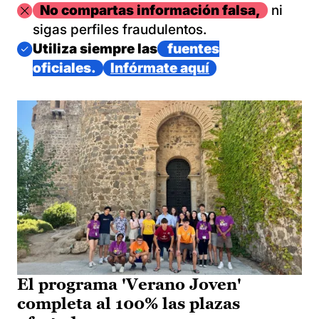
Imagen
No compartas información falsa,
ni
sigas perfiles fraudulentos.
Imagen
Utiliza siempre las
fuentes
oficiales.
Infórmate aquí
El programa 'Verano Joven'
completa al 100% las plazas