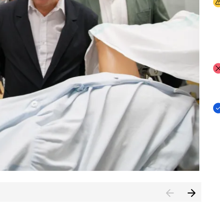
I
I
I
n de Cuenca (CESICU)