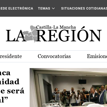
Castilla-La Mancha
SEDE ELECTRÓNICA
TEMAS
SITUACIONES COTIDIANA
Presidente
Convocatorias
Emisione
nca
nidad
e será
al”