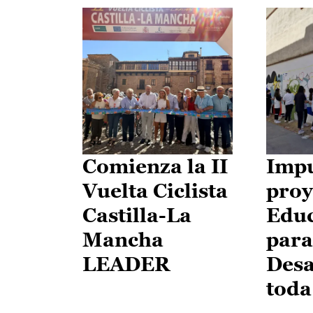
Comienza la II
Impu
Vuelta Ciclista
proy
Castilla-La
Edu
Mancha
para
LEADER
Desa
toda