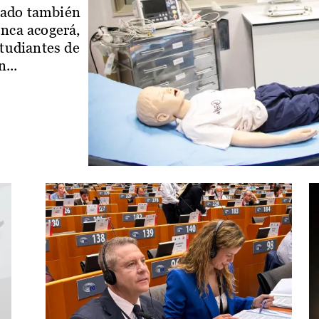
iado también
enca acogerá,
studiantes de
...