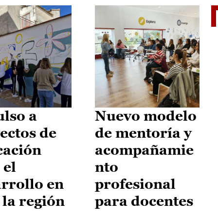
El je
lso a
Nuevo modelo
ectos de
de mentoría y
cación
acompañamie
 el
nto
rrollo en
profesional
 la región
para docentes