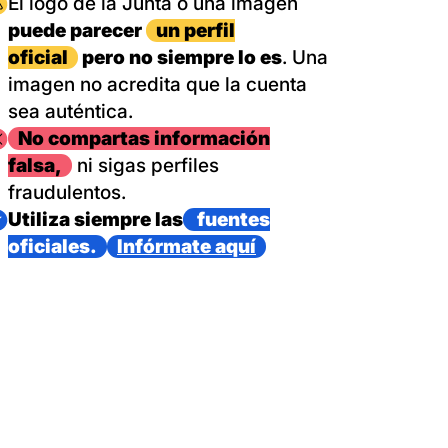
magen
El logo de la Junta o una imagen
puede parecer
un perfil
oficial
pero no siempre lo es
. Una
imagen no acredita que la cuenta
sea auténtica.
magen
No compartas información
falsa,
ni sigas perfiles
fraudulentos.
magen
Utiliza siempre las
fuentes
oficiales.
Infórmate aquí