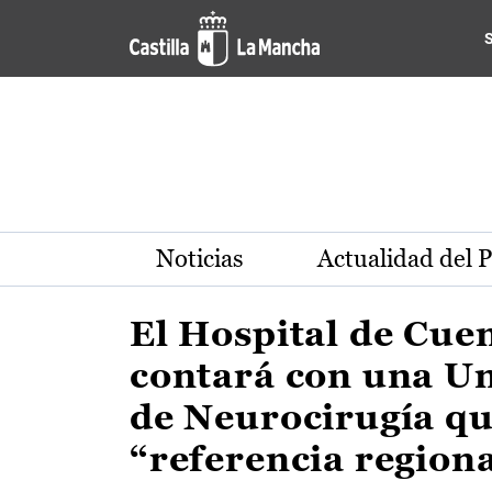
Actualidad de la región de 
Pasar al contenido principal
Noticias
Actualidad del 
El Hospital de Cue
contará con una U
de Neurocirugía qu
“referencia region