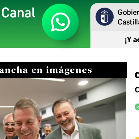
Mancha en imágenes
I