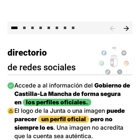
El 
directorio
de redes sociales
Imagen
Accede a al información del
Gobierno de
Castilla-La Mancha de forma segura
en
los perfiles oficiales.
Imagen
El logo de la Junta o una imagen
puede
parecer
un perfil oficial
pero no
siempre lo es
. Una imagen no acredita
que la cuenta sea auténtica.