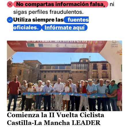
Imagen
No compartas información falsa,
ni
sigas perfiles fraudulentos.
Imagen
Utiliza siempre las
fuentes
oficiales.
Infórmate aquí
Comienza la II Vuelta Ciclista
Castilla-La Mancha LEADER