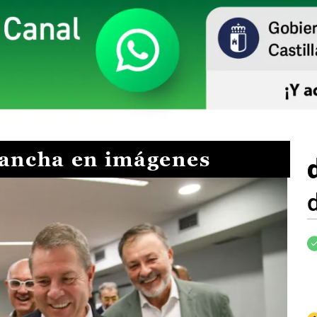
Mancha en imágenes
I