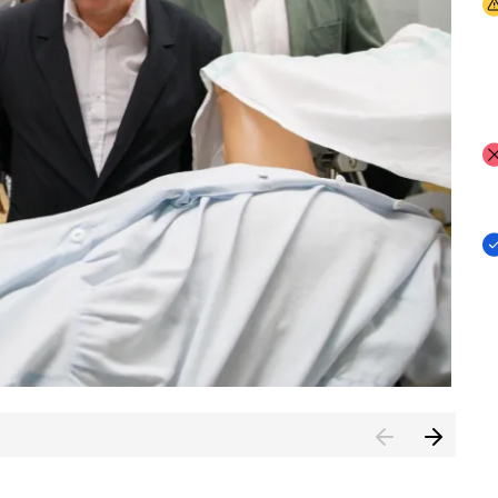
I
I
I
n de Cuenca (CESICU)