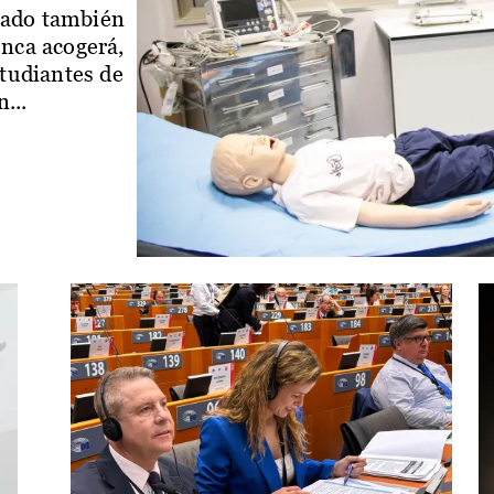
iado también
enca acogerá,
studiantes de
...