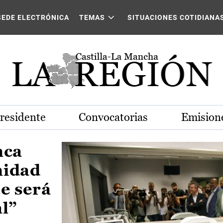
Castilla-La Mancha
SEDE ELECTRÓNICA
TEMAS
SITUACIONES COTIDIANA
Presidente
Convocatorias
Emisione
nca
nidad
e será
al”