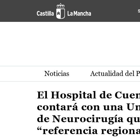
Actualidad de la región de 
Pasar al contenido principal
Noticias
Actualidad del 
El Hospital de Cue
contará con una U
de Neurocirugía qu
“referencia region