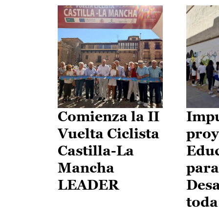
Comienza la II
Impu
Vuelta Ciclista
proy
Castilla-La
Edu
Mancha
para
LEADER
Desa
toda