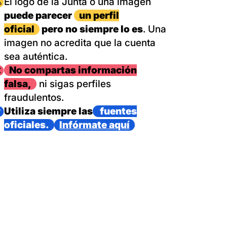
magen
El logo de la Junta o una imagen
puede parecer
un perfil
oficial
pero no siempre lo es
. Una
imagen no acredita que la cuenta
sea auténtica.
magen
No compartas información
falsa,
ni sigas perfiles
fraudulentos.
magen
Utiliza siempre las
fuentes
oficiales.
Infórmate aquí