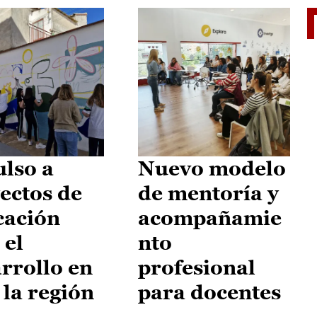
El je
lso a
Nuevo modelo
ectos de
de mentoría y
cación
acompañamie
 el
nto
rrollo en
profesional
 la región
para docentes