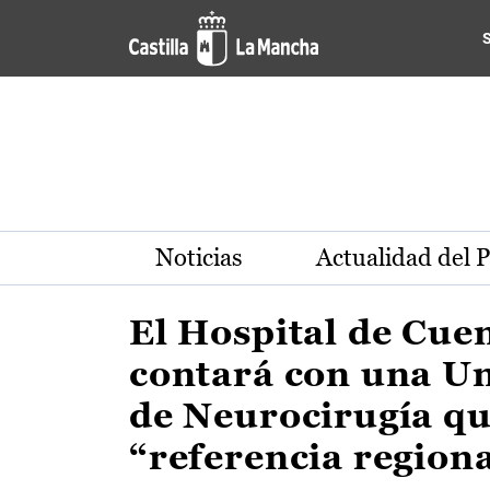
Actualidad de la región de 
Pasar al contenido principal
Noticias
Actualidad del 
El Hospital de Cue
contará con una U
de Neurocirugía qu
“referencia region