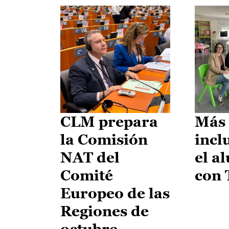
CLM prepara
Más 
la Comisión
incl
NAT del
el a
Comité
con
Europeo de las
Regiones de
octubre