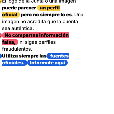
magen
El logo de la Junta o una imagen
puede parecer
un perfil
oficial
pero no siempre lo es
. Una
imagen no acredita que la cuenta
sea auténtica.
magen
No compartas información
falsa,
ni sigas perfiles
fraudulentos.
magen
Utiliza siempre las
fuentes
oficiales.
Infórmate aquí
as con un dispositivo internacional de bomberos forestales,