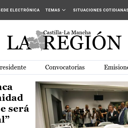
Castilla-La Mancha
SEDE ELECTRÓNICA
TEMAS
SITUACIONES COTIDIANA
Presidente
Convocatorias
Emisione
nca
nidad
e será
al”