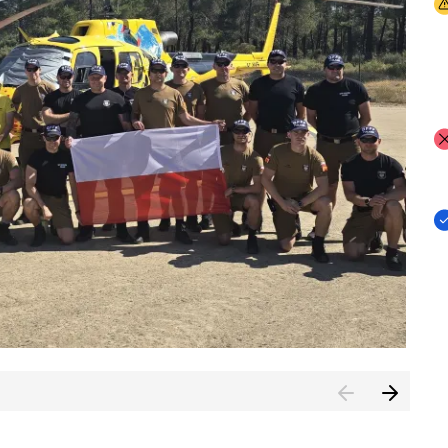
I
I
I
rcambiar por tercer año consecutivo formación y experienci