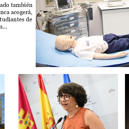
iado también
enca acogerá,
studiantes de
...