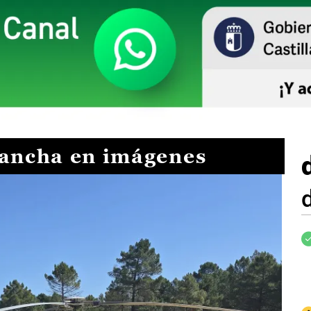
Mancha en imágenes
I