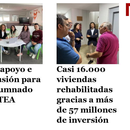
II Vu
apoyo e
Casi 16.000
usión para
viviendas
lumnado
rehabilitadas
 TEA
gracias a más
de 57 millones
de inversión