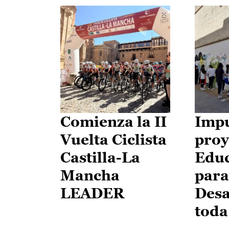
Comienza la II
Impu
Vuelta Ciclista
proy
Castilla-La
Edu
Mancha
para
LEADER
Desa
toda