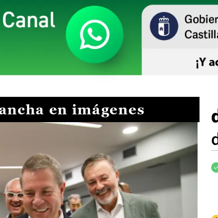
Mancha en imágenes
I