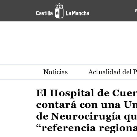
Actualidad de la región de 
Pasar al contenido principal
Noticias
Actualidad del 
El Hospital de Cue
contará con una U
de Neurocirugía qu
“referencia region