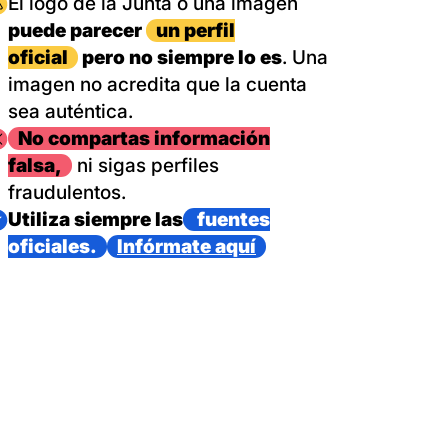
magen
El logo de la Junta o una imagen
puede parecer
un perfil
oficial
pero no siempre lo es
. Una
imagen no acredita que la cuenta
sea auténtica.
magen
No compartas información
falsa,
ni sigas perfiles
fraudulentos.
magen
Utiliza siempre las
fuentes
oficiales.
Infórmate aquí