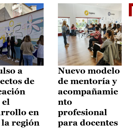
El je
lso a
Nuevo modelo
ectos de
de mentoría y
cación
acompañamie
 el
nto
rrollo en
profesional
 la región
para docentes