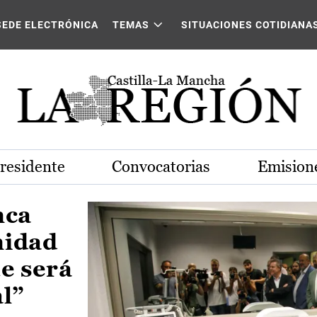
Castilla-La Mancha
SEDE ELECTRÓNICA
TEMAS
SITUACIONES COTIDIANA
Presidente
Convocatorias
Emisione
nca
nidad
e será
al”