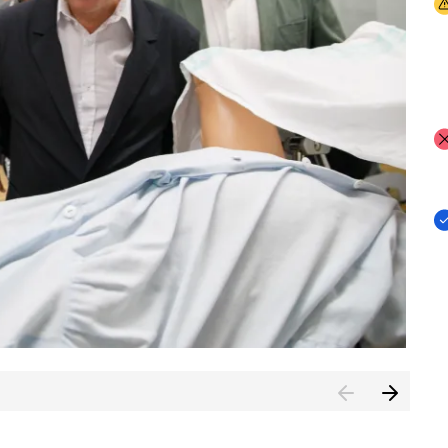
I
I
I
n de Cuenca (CESICU)