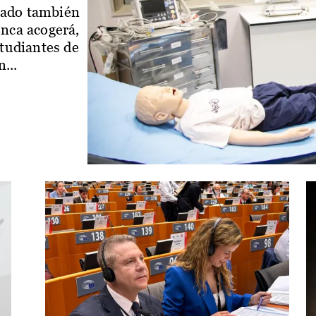
iado también
enca acogerá,
studiantes de
...